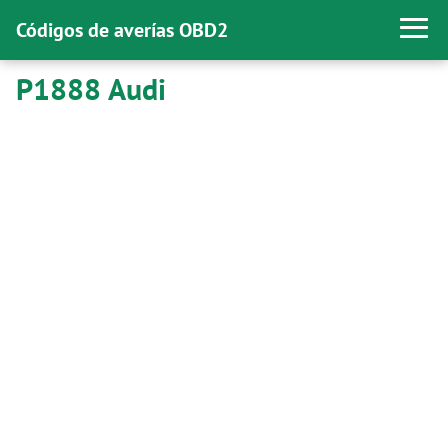
Códigos de averías OBD2
P1888 Audi