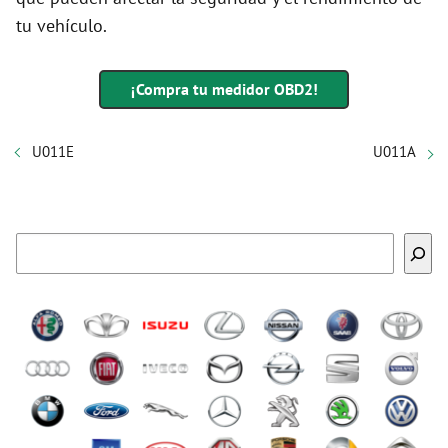
tu vehículo.
¡Compra tu medidor OBD2!
U011E
U011A
Buscar