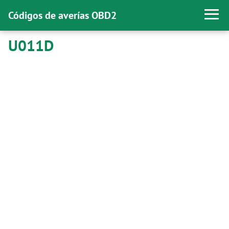
Códigos de averías OBD2
U011D