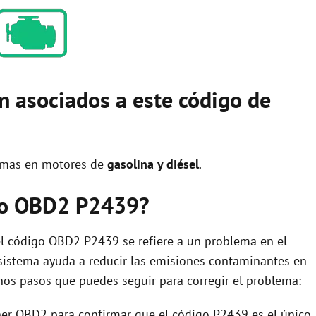
n asociados a este código de
emas en motores de
gasolina y diésel
.
igo OBD2 P2439?
l código OBD2 P2439 se refiere a un problema en el
 sistema ayuda a reducir las emisiones contaminantes en
unos pasos que puedes seguir para corregir el problema:
er OBD2 para confirmar que el código P2439 es el único