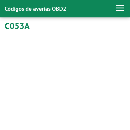
Códigos de averías OBD2
C053A