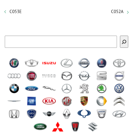
C053E
C052A
Buscar