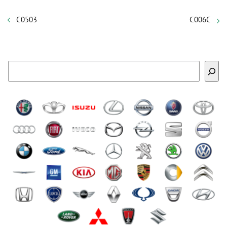
C0503
C006C
Buscar