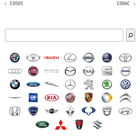
C0503
C006C
Buscar