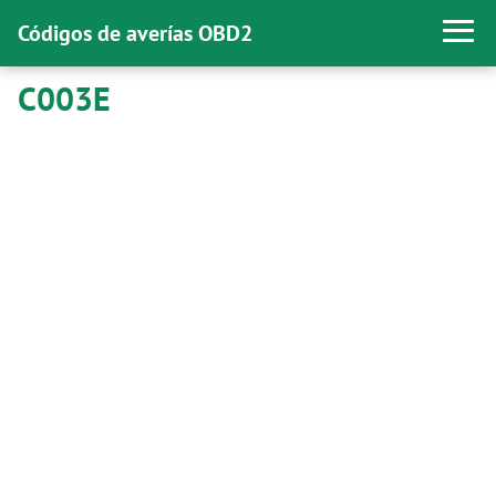
Códigos de averías OBD2
C003E