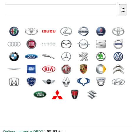
Buscar
Códigos de averías OBD2
P3192 Audi