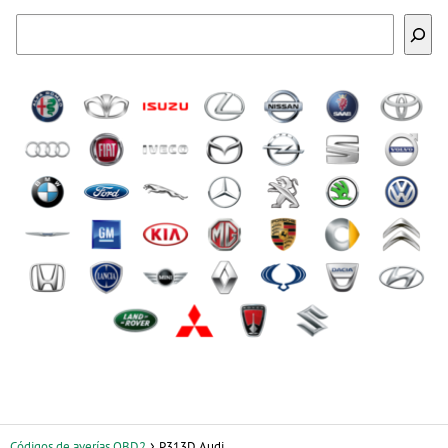
Buscar
Códigos de averías OBD2
P313D Audi