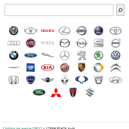
Buscar
Códigos de averías OBD2
17884 P1476 Audi